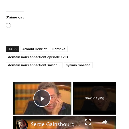
J’aime ça :
C
h
a
r
TAGS
Arnaud Henriet
Bershka
g
demain nous appartient épisode 1213
e
demain nous appartient saison 5
sylvain moreno
m
e
n
×
t
…
Now Playing
Play Video
×
Serge Gainsbourg - Et si on se disait tout - 1989 - partie 1/2