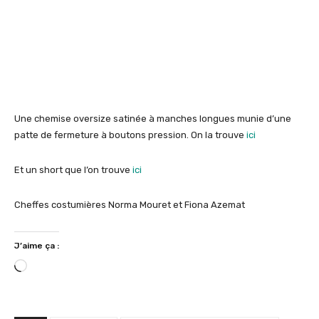
Une chemise oversize satinée à manches longues munie d’une
patte de fermeture à boutons pression. On la trouve
ici
Et un short que l’on trouve
ici
Cheffes costumières Norma Mouret et Fiona Azemat
J’aime ça :
C
h
a
r