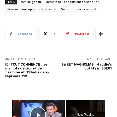
TAGS
camille genau
demain nous appartient épisode 1479
g
dermain nous appartient saison 6
Sandro
sara raynaud
e
m
e
n
Facebook
X
Pinterest
t
…
ARTICLE PRÉCÉDENT
ARTICLE SUIVANT
ICI TOUT COMMENCE : les
SWEET MAGNOLIAS : Maddie’s
maillots de Lionel, de
outfits in S3E01
Jasmine et d’Élodie dans
l’épisode 719
×
Now Playing