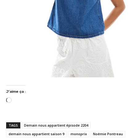
J’aime ça :
C
h
a
r
TAGS
Demain nous appartient épisode 2204
g
demain nous appartient saison 9
monoprix
Noémie Pontreau
e