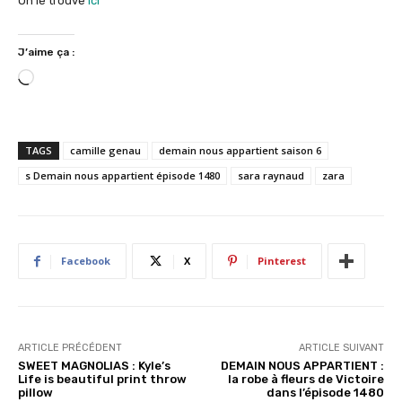
On le trouve
ici
J’aime ça :
C
h
a
r
TAGS
camille genau
demain nous appartient saison 6
g
s Demain nous appartient épisode 1480
sara raynaud
zara
e
m
e
n
Facebook
X
Pinterest
t
…
ARTICLE PRÉCÉDENT
ARTICLE SUIVANT
SWEET MAGNOLIAS : Kyle’s
DEMAIN NOUS APPARTIENT :
Life is beautiful print throw
la robe à fleurs de Victoire
pillow
dans l’épisode 1480