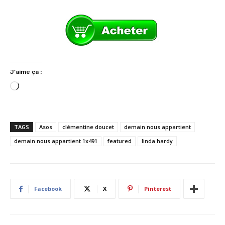
J’aime ça :
C
h
a
r
TAGS
Asos
clémentine doucet
demain nous appartient
g
demain nous appartient 1x491
featured
linda hardy
e
m
e
n
Facebook
X
Pinterest
t
…