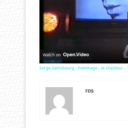
Watch on
Serge Gainsbourg - hommage - le chanteur - 
FDS