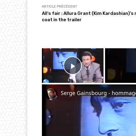
ARTICLE PRÉCÉDENT
All’s fair : Allura Grant (Kim Kardashian)’s
coat in the trailer
×
Play Video
Serge Gainsbourg - hommage 