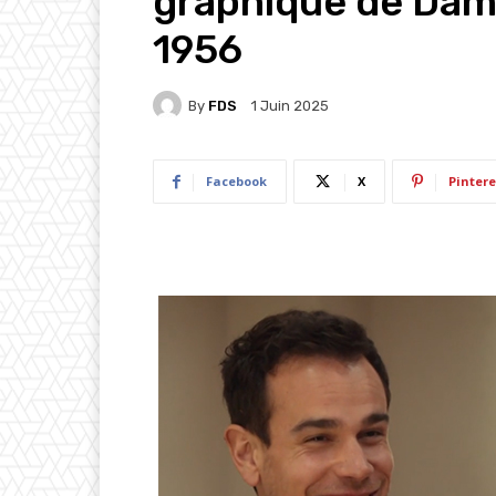
graphique de Dami
1956
By
FDS
1 Juin 2025
Facebook
X
Pintere