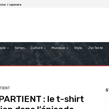
cter / rejoindre
ople
Séries
Culture
Musique
Style
J’ai Testé
TIENT
S
RTIENT : le t-shirt