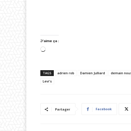
J’aime ça :
C
h
a
TAGS
adrien rob
Damien Julliard
demain nous
r
Levi's
g
e
m
e
Facebook
Partager
n
t
…