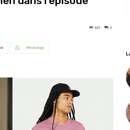
en dans l’épisode
621
0
st
WhatsApp
L