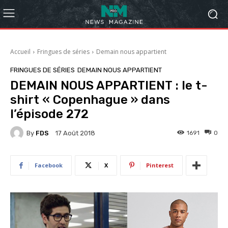
Accueil
Fringues de séries
Demain nous appartient
FRINGUES DE SÉRIES
DEMAIN NOUS APPARTIENT
DEMAIN NOUS APPARTIENT : le t-
shirt « Copenhague » dans
l’épisode 272
By
FDS
1691
0
17 Août 2018
Facebook
X
Pinterest