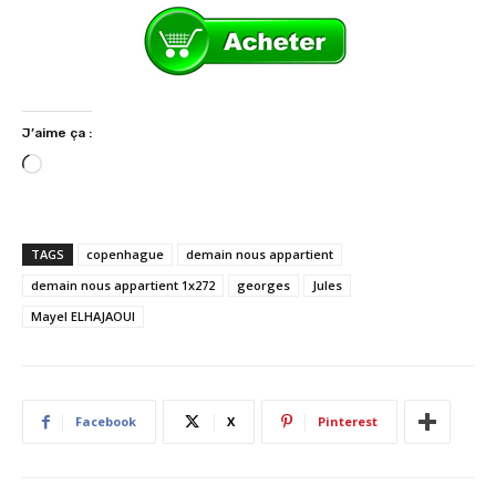
J’aime ça :
C
h
a
r
TAGS
copenhague
demain nous appartient
g
demain nous appartient 1x272
georges
Jules
e
Mayel ELHAJAOUI
m
e
n
t
…
Facebook
X
Pinterest