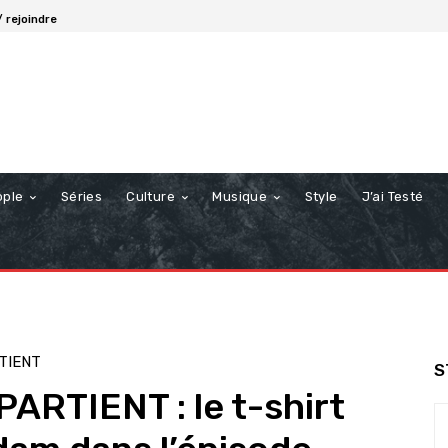
 rejoindre
ople
Séries
Culture
Musique
Style
J’ai Testé
TIENT
S
RTIENT : le t-shirt