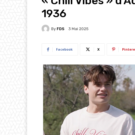
« Chill Vibes » d’
1936
By
FDS
3 Mai 2025
Facebook
X
Pintere