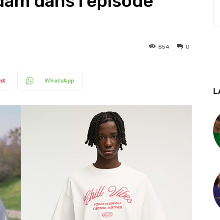
Adam dans l’épisode
654
0
st
WhatsApp
L