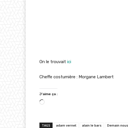
On le trouvait
ici
Cheffe costumière : Morgane Lambert
J’aime ça :
C
h
a
TAGS
adam vernet
alain le bars
Demain nous 
r