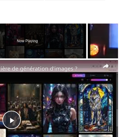
Now Playing
×
ière de génération d'images ?
Play