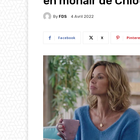
en mohair de Chlo
By
FDS
4 Avril 2022
Facebook
X
Pintere