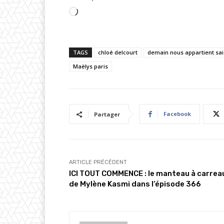
C
h
a
TAGS
chloé delcourt
demain nous appartient sai
r
Maëlys paris
g
e
m
e
Facebook
Partager
n
t
…
ARTICLE PRÉCÉDENT
ICI TOUT COMMENCE : le manteau à carrea
de Mylène Kasmi dans l’épisode 366