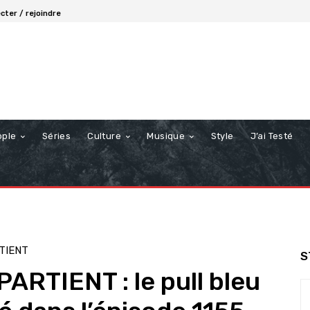
cter / rejoindre
ople
Séries
Culture
Musique
Style
J’ai Testé
TIENT
S
RTIENT : le pull bleu