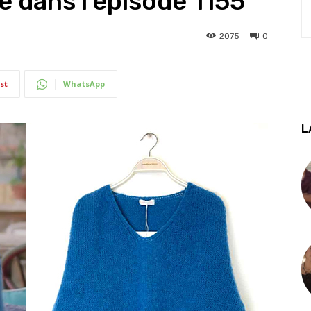
é dans l’épisode 1155
2075
0
st
WhatsApp
L