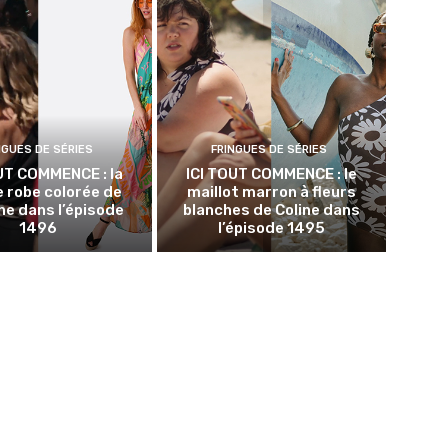
NGUES DE SÉRIES
FRINGUES DE SÉRIES
UT COMMENCE : la
ICI TOUT COMMENCE : le
 robe colorée de
maillot marron à fleurs
e dans l’épisode
blanches de Coline dans
1496
l’épisode 1495