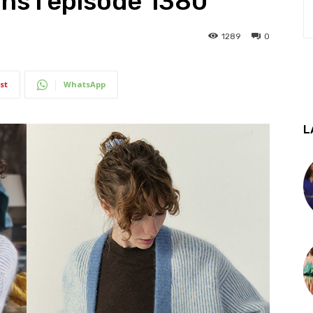
ns l’épisode 1380
1289
0
st
WhatsApp
L