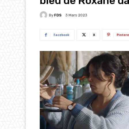
bleu de Roxane da
By
FDS
3 Mars 2023
Facebook
X
Pintere