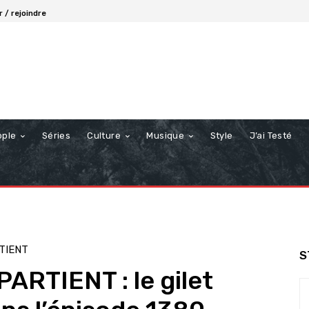
 / rejoindre
ople
Séries
Culture
Musique
Style
J’ai Testé
TIENT
S
RTIENT : le gilet