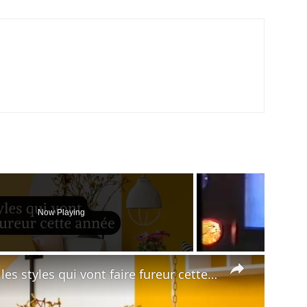
Now Playing
×
styles qui vont faire fureur cette année !