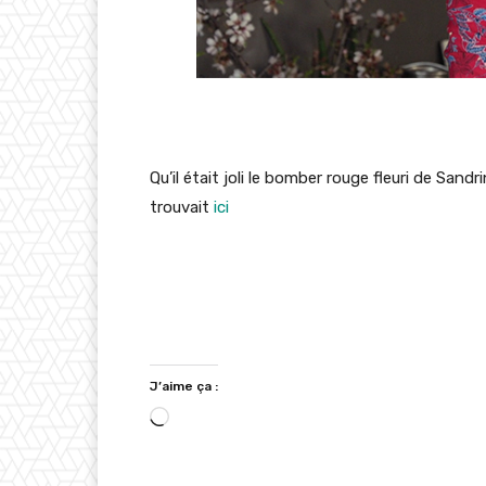
Qu’il était joli le bomber rouge fleuri de Sand
trouvait
ici
J’aime ça :
C
h
a