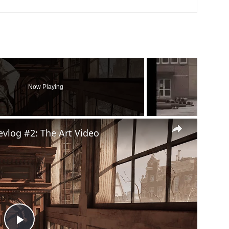
Now Playing
×
evlog #2: The Art Video