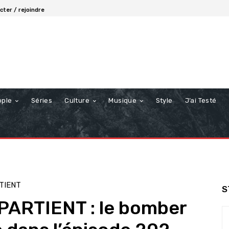
ter / rejoindre
ople
Séries
Culture
Musique
Style
J’ai Testé
TIENT
S
ARTIENT : le bomber