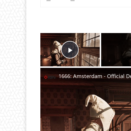
×
Play Video
1666: Amsterdam - Official D