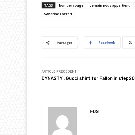
TAGS
bomber rouge
demain nous appartient
r
Sandrine Lazzari
g
e
m
e
Facebook
Partager
n
t
…
ARTICLE PRÉCÉDENT
DYNASTY : Gucci shirt for Fallon in s1ep20
FDS