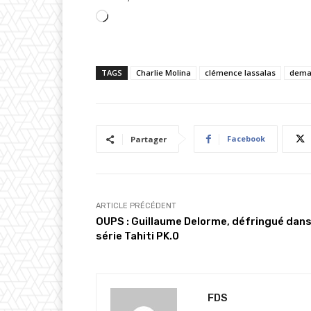
C
h
a
TAGS
Charlie Molina
clémence lassalas
demai
r
g
e
m
Facebook
Partager
e
n
t
…
ARTICLE PRÉCÉDENT
OUPS : Guillaume Delorme, défringué dans
série Tahiti PK.0
FDS