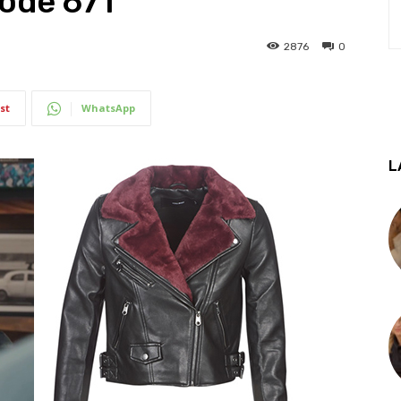
sode 671
2876
0
st
WhatsApp
L