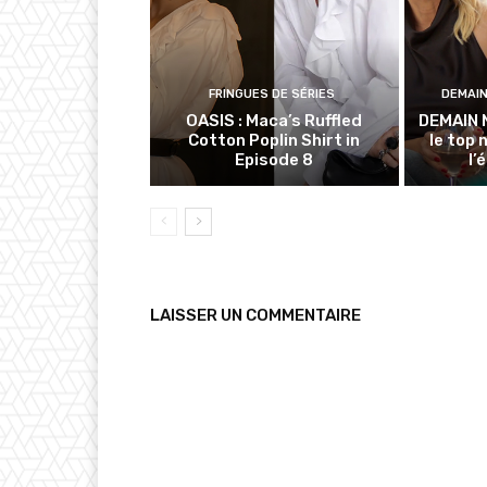
FRINGUES DE SÉRIES
DEMAI
OASIS : Maca’s Ruffled
DEMAIN 
Cotton Poplin Shirt in
le top 
Episode 8
l’
LAISSER UN COMMENTAIRE