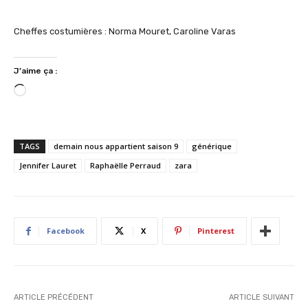
Cheffes costumières : Norma Mouret, Caroline Varas
J’aime ça :
C
h
a
r
TAGS
demain nous appartient saison 9
générique
g
Jennifer Lauret
Raphaëlle Perraud
zara
e
m
e
n
Facebook
X
Pinterest
t
…
ARTICLE PRÉCÉDENT
ARTICLE SUIVANT