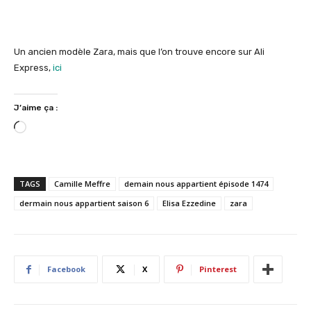
Un ancien modèle Zara, mais que l’on trouve encore sur Ali
Express,
ici
J’aime ça :
C
h
a
r
TAGS
Camille Meffre
demain nous appartient épisode 1474
g
dermain nous appartient saison 6
Elisa Ezzedine
zara
e
m
e
n
Facebook
X
Pinterest
t
…