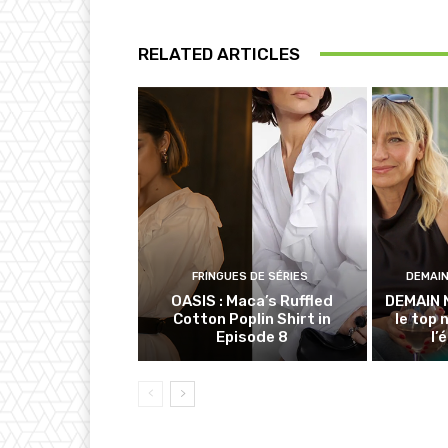
RELATED ARTICLES
FRINGUES DE SÉRIES
DEMAI
OASIS : Maca’s Ruffled
DEMAIN 
Cotton Poplin Shirt in
le top 
Episode 8
l’