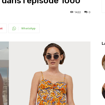
 dans l’épisode 1000
1422
0
st
WhatsApp
L