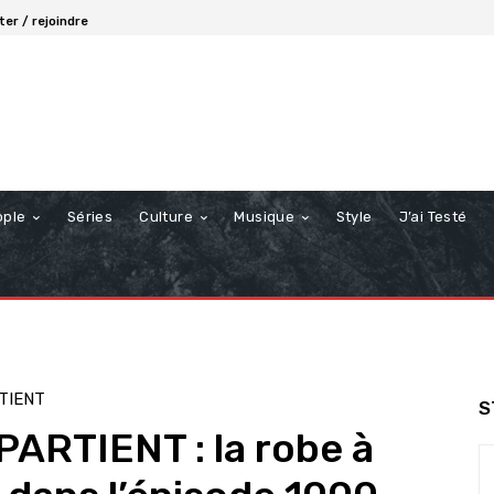
er / rejoindre
ople
Séries
Culture
Musique
Style
J’ai Testé
TIENT
S
RTIENT : la robe à