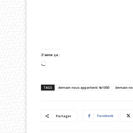
J’aime ça :
C
h
a
TAGS
demain nous appartient 4x1000
demain nou
r
g
e
m
Facebook
Partager
e
n