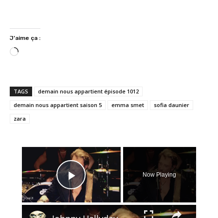
J’aime ça :
C
h
a
r
TAGS
demain nous appartient épisode 1012
g
demain nous appartient saison 5
emma smet
sofia daunier
e
zara
m
e
n
×
t
…
Now Playing
Play Video
×