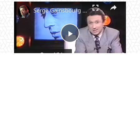
×
Pause
Unmute
Fullscreen
Serge Gainsbourg - hommage - le chanteur - 1991
Play
Watch on
Video
Serge Gainsbourg - hommage - le chanteur - 1991
© Copyright - Fringues de séries 2026
CONTACTEZ-NOUS