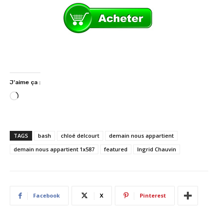
J’aime ça :
C
h
a
r
TAGS
bash
chloé delcourt
demain nous appartient
g
demain nous appartient 1x587
featured
Ingrid Chauvin
e
m
e
n
Facebook
X
Pinterest
t
…