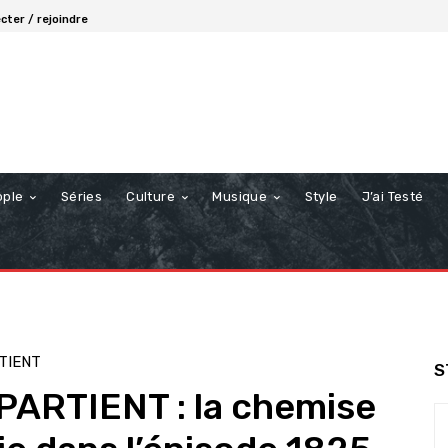
cter / rejoindre
ople
Séries
Culture
Musique
Style
J’ai Testé
TIENT
S
ARTIENT : la chemise