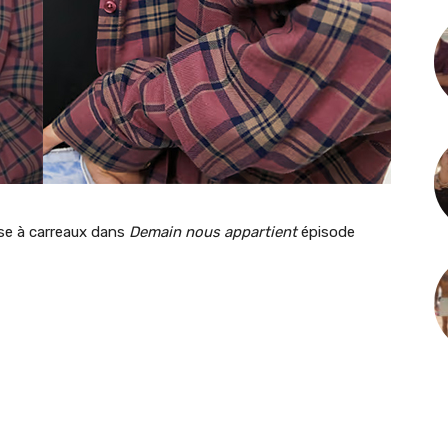
se à carreaux dans
Demain nous appartient
épisode