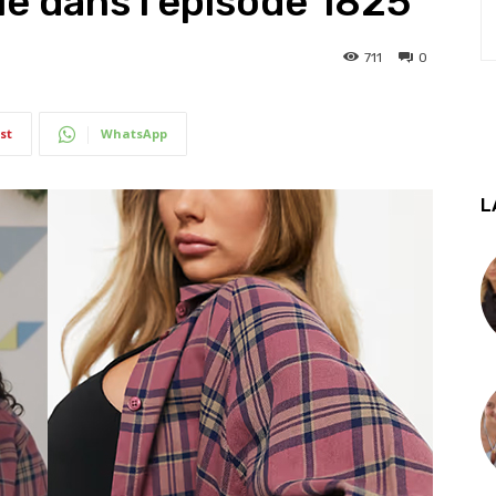
ie dans l’épisode 1825
711
0
st
WhatsApp
L