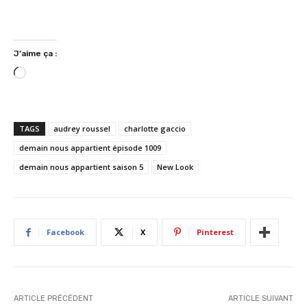
J’aime ça :
C
h
a
r
TAGS
audrey roussel
charlotte gaccio
g
demain nous appartient épisode 1009
e
demain nous appartient saison 5
New Look
m
e
n
t
…
Facebook
X
Pinterest
ARTICLE PRÉCÉDENT
ARTICLE SUIVANT