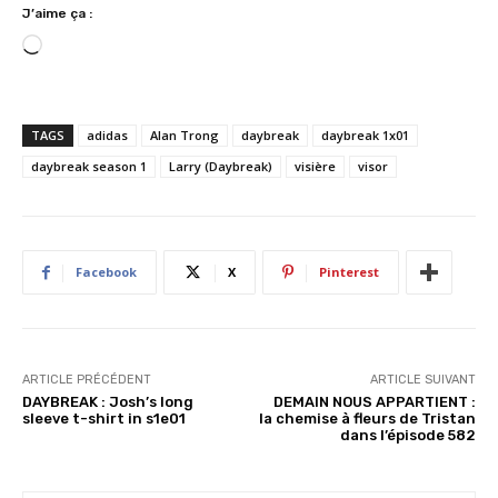
J’aime ça :
C
h
a
r
TAGS
adidas
Alan Trong
daybreak
daybreak 1x01
g
daybreak season 1
Larry (Daybreak)
visière
visor
e
m
e
n
Facebook
X
Pinterest
t
…
ARTICLE PRÉCÉDENT
ARTICLE SUIVANT
DAYBREAK : Josh’s long
DEMAIN NOUS APPARTIENT :
sleeve t-shirt in s1e01
la chemise à fleurs de Tristan
dans l’épisode 582