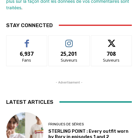
plus sur la façon dont les données de vos commentaires sont
traitées
.
STAY CONNECTED
6,937
25,201
708
Fans
Suiveurs
Suiveurs
- Advertisement -
LATEST ARTICLES
FRINGUES DE SÉRIES
STERLING POINT : Every outfit worn
by Rory in episodes 1 and 2