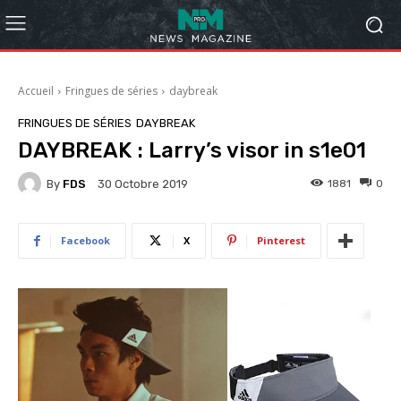
Accueil
Fringues de séries
daybreak
FRINGUES DE SÉRIES
DAYBREAK
DAYBREAK : Larry’s visor in s1e01
By
FDS
1881
0
30 Octobre 2019
Facebook
X
Pinterest