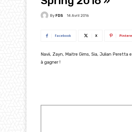
Spring 2016 »
By
FDS
14 Avril 2016
Facebook
X
Pintere
Navii, Zayn, Maitre Gims, Sia, Julian Peretta 
à gagner !