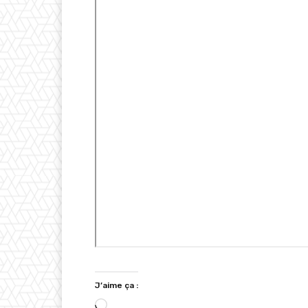
J’aime ça :
C