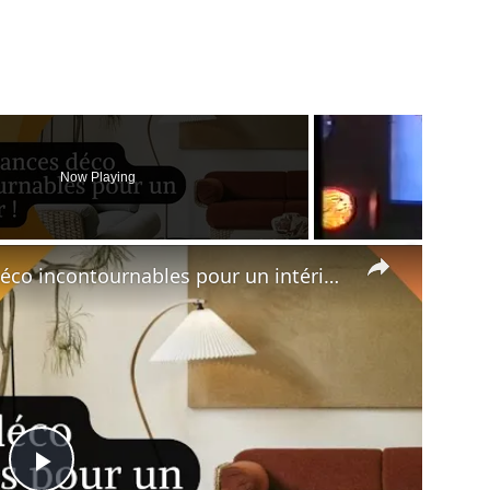
Now Playing
×
🏵 Découvrez les tendances déco incontournables pour un intérieur au top ce printemps-été 2024 !