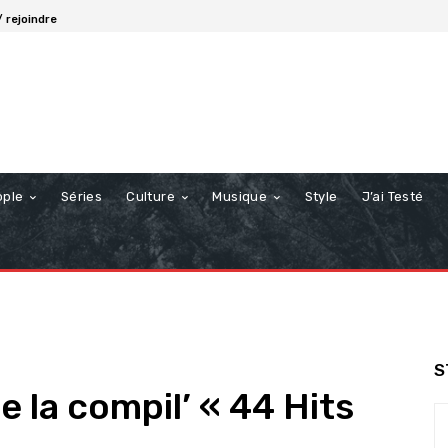
 rejoindre
ople
Séries
Culture
Musique
Style
J’ai Testé
S
la compil’ « 44 Hits