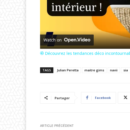
Watch on
🏵 Découvrez les tendances déco incontournab
TAGS
Julian Peretta
maitre gims
navii
sia
Facebook
Partager
ARTICLE PRÉCÉDENT