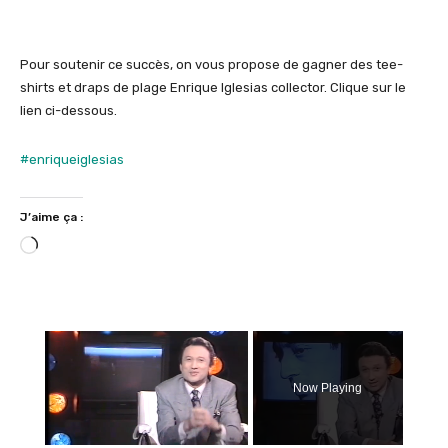
Pour soutenir ce succès, on vous propose de gagner des tee-
shirts et draps de plage Enrique Iglesias collector. Clique sur le
lien ci-dessous.
#enriqueiglesias
J’aime ça :
C
h
a
r
×
g
e
m
Now Playing
e
n