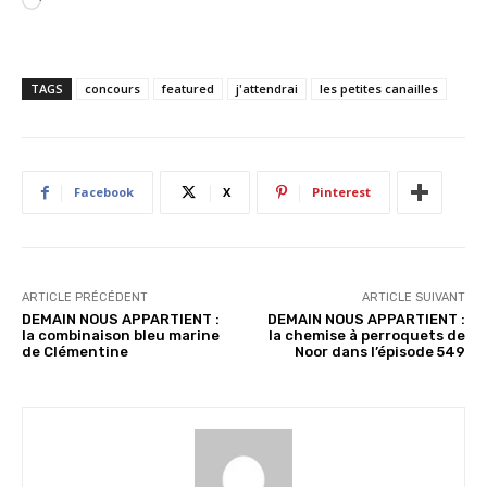
C
h
a
r
TAGS
concours
featured
j'attendrai
les petites canailles
g
e
m
e
Facebook
X
Pinterest
n
t
…
ARTICLE PRÉCÉDENT
ARTICLE SUIVANT
DEMAIN NOUS APPARTIENT :
DEMAIN NOUS APPARTIENT :
la combinaison bleu marine
la chemise à perroquets de
de Clémentine
Noor dans l’épisode 549