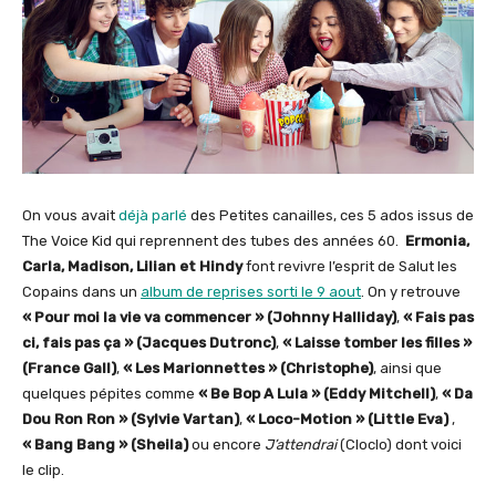
On vous avait
déjà parlé
des Petites canailles, ces 5 ados issus de
The Voice Kid qui reprennent des tubes des années 60.
Ermonia,
Carla, Madison, Lilian et Hindy
font revivre l’esprit de Salut les
Copains dans un
album de reprises sorti le 9 aout
. On y retrouve
« Pour moi la vie va commencer » (Johnny Halliday)
,
« Fais pas
ci, fais pas ça » (Jacques Dutronc)
,
« Laisse tomber les filles »
(France Gall)
,
« Les Marionnettes » (Christophe)
, ainsi que
quelques pépites comme
« Be Bop A Lula » (Eddy Mitchell)
,
« Da
Dou Ron Ron » (Sylvie Vartan)
,
« Loco-Motion » (Little Eva)
,
« Bang Bang » (Sheila)
ou encore
J’attendrai
(Cloclo) dont voici
le clip.