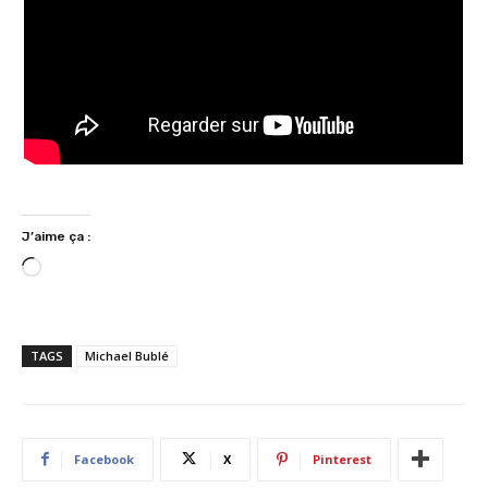
J’aime ça :
C
h
a
r
TAGS
Michael Bublé
g
e
m
e
Facebook
X
Pinterest
n