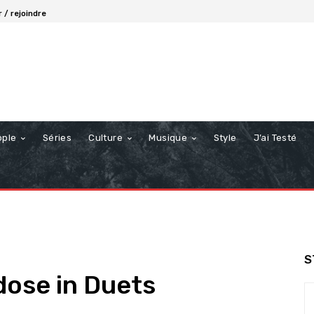
 / rejoindre
ople
Séries
Culture
Musique
Style
J’ai Testé
S
dose in Duets