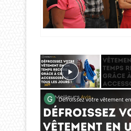
×
Play Video