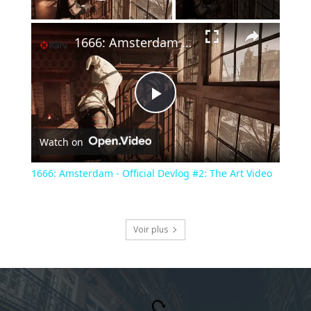
Play Video
×
1666: Amsterdam - Official Devlog #2: The Art Video
Play
Watch on
Video
1666: Amsterdam - Official Devlog #2: The Art Video
Voir plus