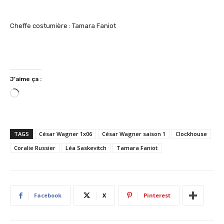
Cheffe costumière : Tamara Faniot
J’aime ça :
C
h
a
r
TAGS
César Wagner 1x06
César Wagner saison 1
Clockhouse
g
Coralie Russier
Léa Saskevitch
Tamara Faniot
e
m
e
n
Facebook
X
Pinterest
t
…