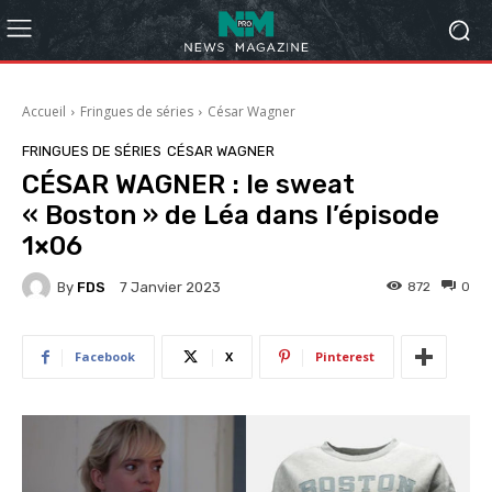
Accueil
Fringues de séries
César Wagner
FRINGUES DE SÉRIES
CÉSAR WAGNER
CÉSAR WAGNER : le sweat
« Boston » de Léa dans l’épisode
1×06
By
FDS
872
0
7 Janvier 2023
Facebook
X
Pinterest