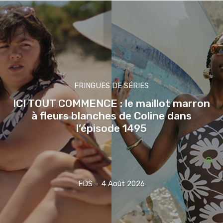
FRINGUES DE SÉRIES
ICI TOUT COMMENCE : le maillot marron
à fleurs blanches de Coline dans
l’épisode 1495
FDS
-
4 Août 2026