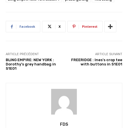
e
m
e
n
Facebook
X
Pinterest
t
…
ARTICLE PRÉCÉDENT
ARTICLE SUIVANT
BLING EMPIRE: NEW YORK :
FREERIDGE : Ines’s crop tee
Dorothy’s grey handbag in
with buttons in S1E01
S1E01
FDS