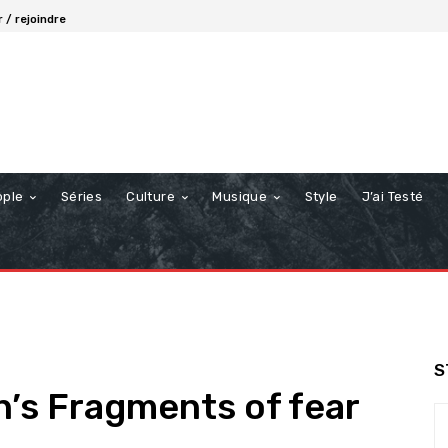
 / rejoindre
ople
Séries
Culture
Musique
Style
J’ai Testé
S
’s Fragments of fear