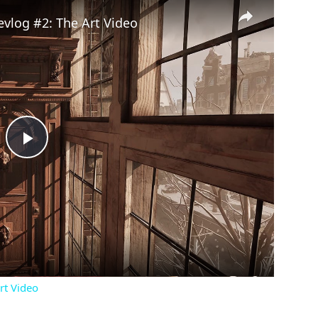
×
evlog #2: The Art Video
Play
Video
rt Video