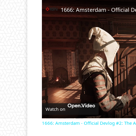
Unmute
1666: Amsterdam - Official D
Watch on
1666: Amsterdam - Official Devlog #2: The A