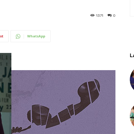
1371
0
st
WhatsApp
L