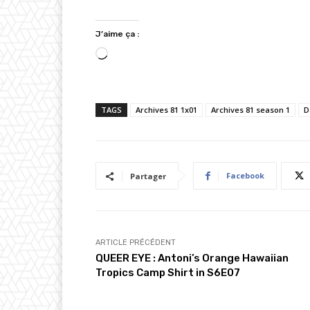
J’aime ça :
C
h
a
TAGS
Archives 81 1x01
Archives 81 season 1
D
r
g
e
m
Facebook
Partager
e
n
t
…
ARTICLE PRÉCÉDENT
QUEER EYE : Antoni’s Orange Hawaiian
Tropics Camp Shirt in S6E07