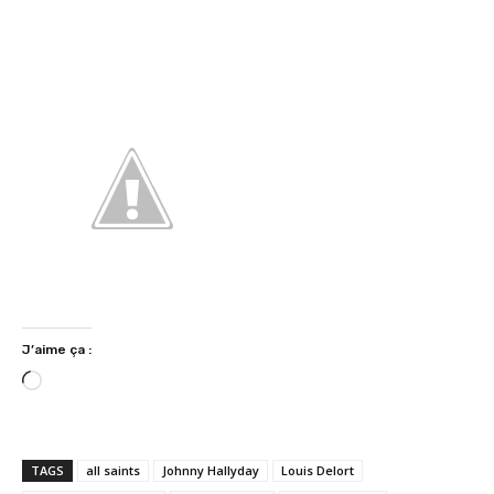
J’aime ça :
C
h
a
r
TAGS
all saints
Johnny Hallyday
Louis Delort
g