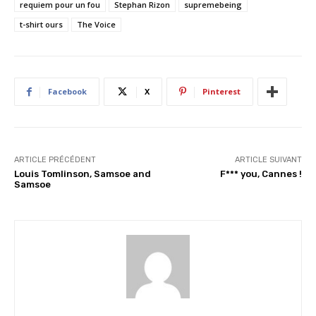
requiem pour un fou
Stephan Rizon
supremebeing
e
t-shirt ours
The Voice
m
e
n
t
…
Facebook
X
Pinterest
ARTICLE PRÉCÉDENT
ARTICLE SUIVANT
Louis Tomlinson, Samsoe and
F*** you, Cannes !
Samsoe