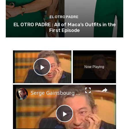
EL OTRO PADRE
EL OTRO PADRE : All of Maca’s Outfits in the
First Episode
×
Now Playing
Play Video
×
Serge Gainsbourg - Et si on se disait tout - 1989 - partie 1/2
Play