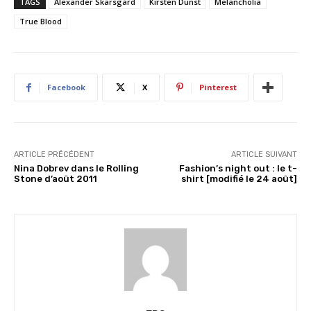
TAGS
Alexander Skarsgård
Kirsten Dunst
Melancholia
g
True Blood
e
m
e
n
Facebook
X
Pinterest
t
…
ARTICLE PRÉCÉDENT
ARTICLE SUIVANT
Nina Dobrev dans le Rolling
Fashion’s night out : le t-
Stone d’août 2011
shirt [modifié le 24 août]