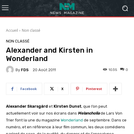
Accueil
Non classé
NON CLASSÉ
Alexander and Kirsten in
Wonderland
By
FDS
1035
0
20 Août 2011
Facebook
X
Pinterest
Alexander Skarsgård
et
Kirsten Dunst
, que l’on peut
actuellement voir sur nos écrans dans
Melancholia
de Lars Von
Trier font la une du magazine
Wonderland
de septembre. Dans ce
numéro, et en référence à leur film commun, les deux comédiens
parlent de sexe, de la nudité, du danger et de l’apocalypse.