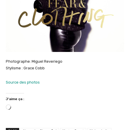
Photographe: Miguel Reveriego
Stylisme : Grace Cobb
Source des photos
J’aime ça :
C
h
a
r