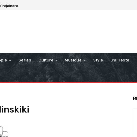
/ rejoindre
ople
Séries
Culture
Musique
Style
J’ai Testé
R
inskiki