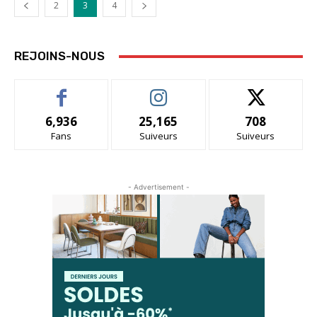
2
3
4
REJOINS-NOUS
6,936
25,165
708
Fans
Suiveurs
Suiveurs
- Advertisement -