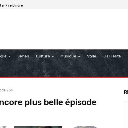
er / rejoindre
ople
Séries
Culture
Musique
Style
J’ai Testé
sode 264
R
encore plus belle épisode