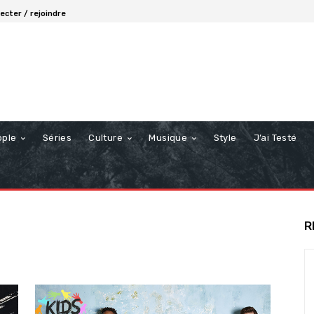
ecter / rejoindre
ople
Séries
Culture
Musique
Style
J’ai Testé
R