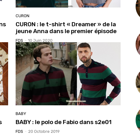
CURON
ans
CURON : le t-shirt « Dreamer » de la
jeune Anna dans le premier épisode
FDS
-
10 Juin 2020
BABY
s
BABY : le polo de Fabio dans s2e01
FDS
-
20 Octobre 2019