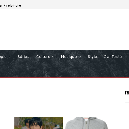
r / rejoindre
ople
Séries
Culture
Musique
Style
J’ai Testé
R