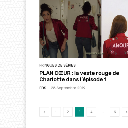
FRINGUES DE SÉRIES
PLAN CŒUR : la veste rouge de
Charlotte dans l’épisode 1
FDS
-
28 Septembre 2019
...
1
2
3
4
6