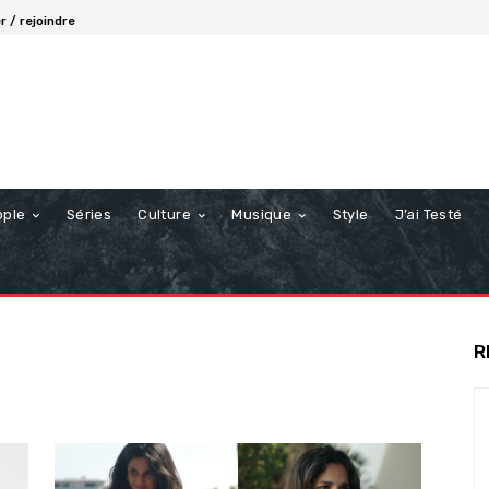
 / rejoindre
ople
Séries
Culture
Musique
Style
J’ai Testé
R