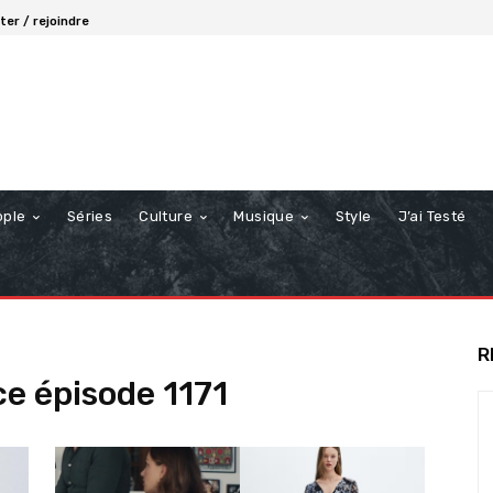
er / rejoindre
ople
Séries
Culture
Musique
Style
J’ai Testé
R
e épisode 1171