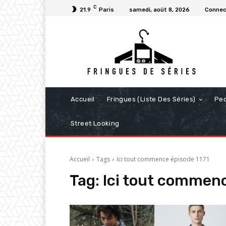
C
21.9
Paris
samedi, août 8, 2026
Connect
Accueil
Fringues (Liste Des Séries)
Pe
Street Looking
Accueil
Tags
Ici tout commence épisode 1171
Tag:
Ici tout commenc