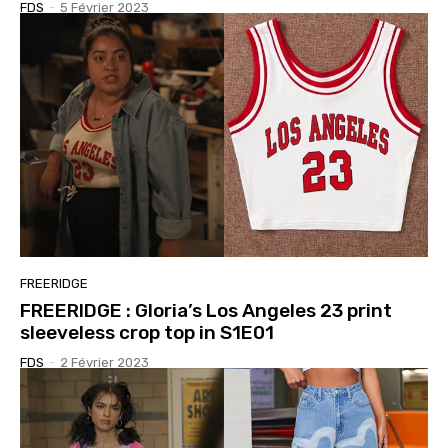
FDS
-
5 Février 2023
FREERIDGE
FREERIDGE : Gloria’s Los Angeles 23 print
sleeveless crop top in S1E01
FDS
-
2 Février 2023