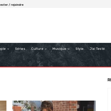
ecter / rejoindre
ople
Séries
Culture
Musique
Style
J’ai Testé
R