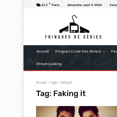
C
22.3
Paris
dimanche, août 9, 2026
Conn
Accueil
Fringues (Liste Des Séries)
Pe
Street Looking
Accueil
Tags
Faking it
Tag:
Faking it