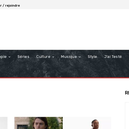
 / rejoindre
ople
Séries
Culture
Musique
Style
J’ai Testé
R