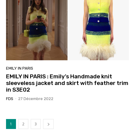
EMILY IN PARIS
EMILY IN PARIS : Emily’s Handmade knit
sleeveless jacket and skirt with feather trim
in S3E02
FDS
-
27 Décembre 2022
1
2
3