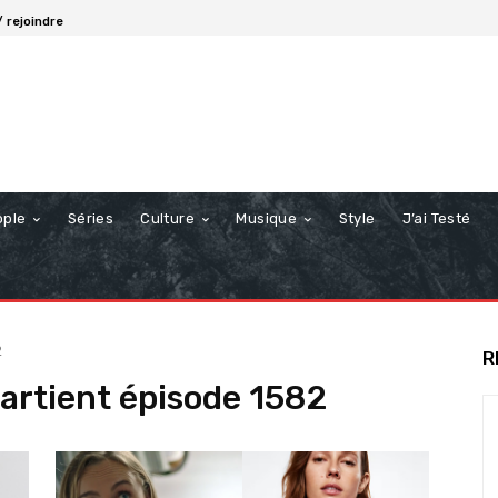
 rejoindre
ople
Séries
Culture
Musique
Style
J’ai Testé
2
R
artient épisode 1582