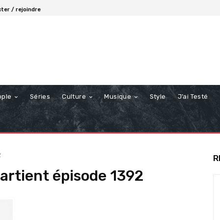
ter / rejoindre
ople
Séries
Culture
Musique
Style
J’ai Testé
2
R
artient épisode 1392