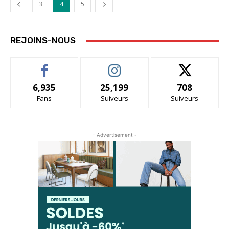
3
4
5
REJOINS-NOUS
6,935
25,199
708
Fans
Suiveurs
Suiveurs
- Advertisement -