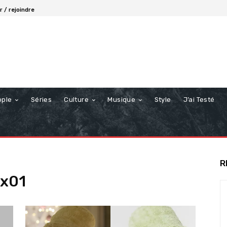
 / rejoindre
ople
Séries
Culture
Musique
Style
J’ai Testé
R
1x01