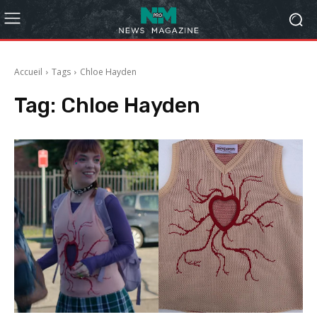
Accueil
Tags
Chloe Hayden
Tag:
Chloe Hayden