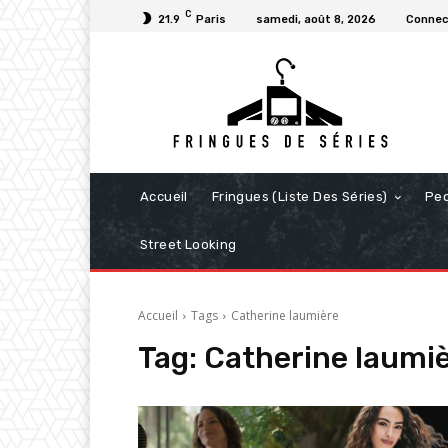
C
21.9
Paris
samedi, août 8, 2026
Connect
Accueil
Fringues (Liste Des Séries)
Pe
Street Looking
Accueil
Tags
Catherine laumière
Tag:
Catherine laumi