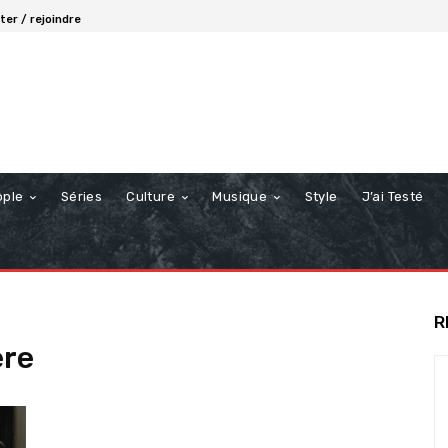
er / rejoindre
ople
Séries
Culture
Musique
Style
J’ai Testé
R
ère