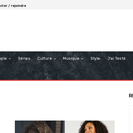
cter / rejoindre
ople
Séries
Culture
Musique
Style
J’ai Testé
R