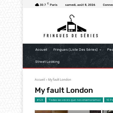
C
30.7
Paris
samedi, août 8, 2026
Connec
Accueil
Fringues (Liste Des Séries)
Pe
Street Looking
Accueil
My fault London
My fault London
#123
'Todas las veces que nos enamoramos'
10 P