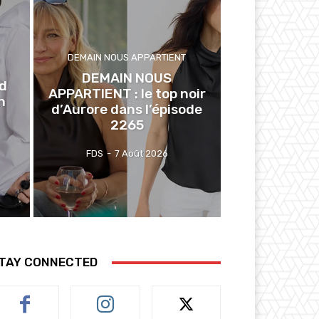
DEMAIN NOUS APPARTIENT
DEMAIN NOUS
ed
APPARTIENT : le top noir
n
d’Aurore dans l’épisode
2265
FDS
-
7 Août 2026
TAY CONNECTED