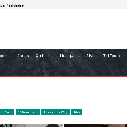
ter / rejoindre
ople
Séries
Culture
Musique
Style
J’ai Testé
our Cent
10 Pour Cent
13 Reasons Why
1992