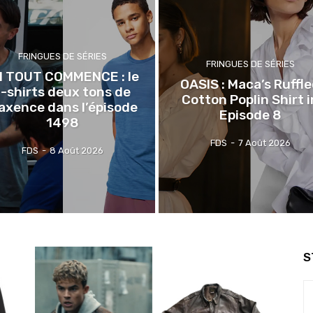
FRINGUES DE SÉRIES
FRINGUES DE SÉRIES
CI TOUT COMMENCE : le
OASIS : Maca’s Ruffl
t-shirts deux tons de
Cotton Poplin Shirt i
axence dans l’épisode
Episode 8
1498
FDS
-
7 Août 2026
FDS
-
8 Août 2026
S