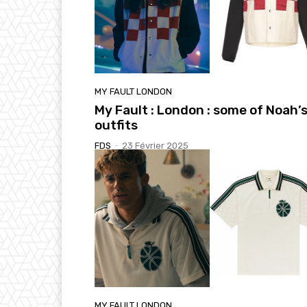
MY FAULT LONDON
My Fault : London : some of Noah’
outfits
FDS
-
23 Février 2025
MY FAULT LONDON