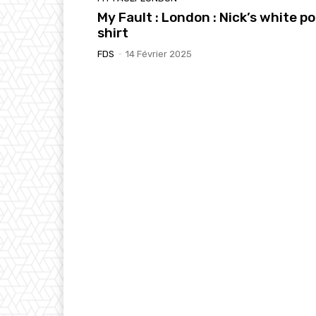
My Fault : London : Nick’s white po
shirt
FDS
-
14 Février 2025