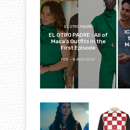
EL OTRO PADRE
I
EL OTRO PADRE : All of
Maca’s Outfits in the
M
First Episode
FDS
-
8 Août 2026